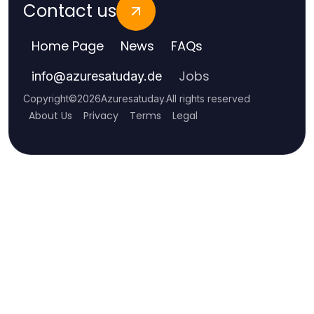
Contact us
Home Page
News
FAQs
Jobs
info
@
azuresatuday.de
Copyright
©
2026
Azuresatuday
.
All rights reserved
About Us
Privacy
Terms
Legal