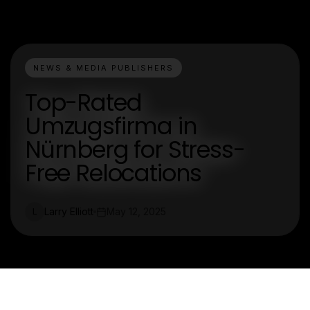
NEWS & MEDIA PUBLISHERS
Top-Rated
Umzugsfirma in
Nürnberg for Stress-
Free Relocations
Larry Elliott
May 12, 2025
L