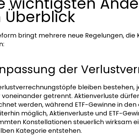
e wichtigsten Ände
 Überblick
eform bringt mehrere neue Regelungen, die
n:
 Anpassung der Verlustve
erlustverrechnungstöpfe bleiben bestehen,
r voneinander getrennt. Aktienverluste dürfe
chnet werden, während ETF-Gewinne in den a
iterhin möglich, Aktienverluste und ETF-Gew
mmten Konstellationen steuerlich wirksam e
lben Kategorie entstehen.