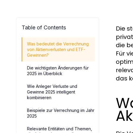
Table of Contents
Die s
priva
die b
Was bedeutet die Verrechnung
von Aktienverlusten und ETF-
Für v
Gewinnen?
optim
Die wichtigsten Änderungen für
relev
2025 im Überblick
das k
Wie Anleger Verluste und
Gewinne 2025 intelligent
Wa
kombinieren
Ak
Beispiele zur Verrechnung im Jahr
2025
Relevante Entitäten und Themen,