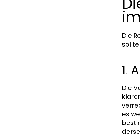
Di
im
Die R
sollte
1.
Die V
klare
verre
es we
besti
derse