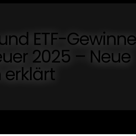
e und ETF-Gewinn
euer 2025 – Neue
 erklärt