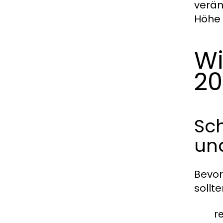
verän
Höhe 
Wi
20
Sch
und
Bevor
sollt
r