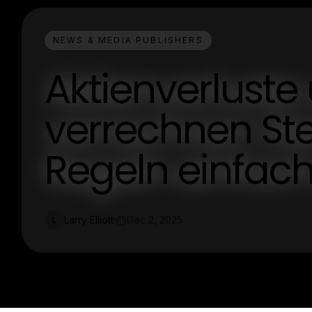
NEWS & MEDIA PUBLISHERS
Aktienverlust
verrechnen St
Regeln einfach
Larry Elliott
Dec 2, 2025
L