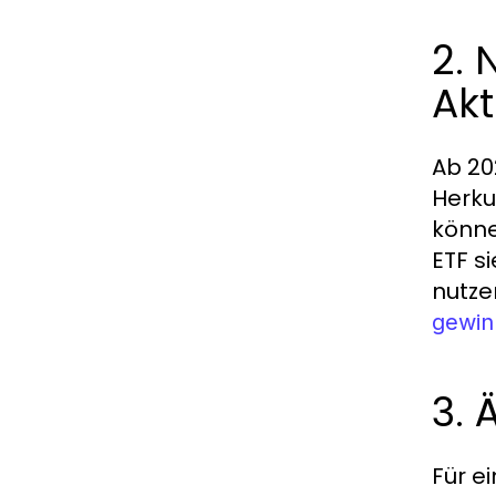
2. 
Ak
Ab 20
Herku
könne
ETF s
nutze
gewin
3.
Für e