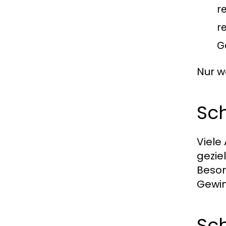
r
r
G
Nur w
Sch
Viele
gezie
Beson
Gewin
Sch