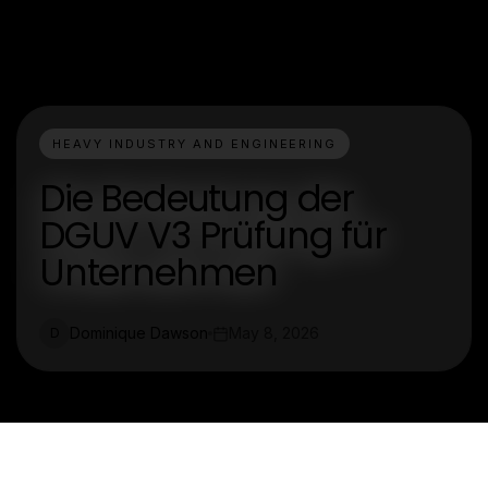
HEAVY INDUSTRY AND ENGINEERING
Die Bedeutung der
DGUV V3 Prüfung für
Unternehmen
Dominique Dawson
May 8, 2026
D