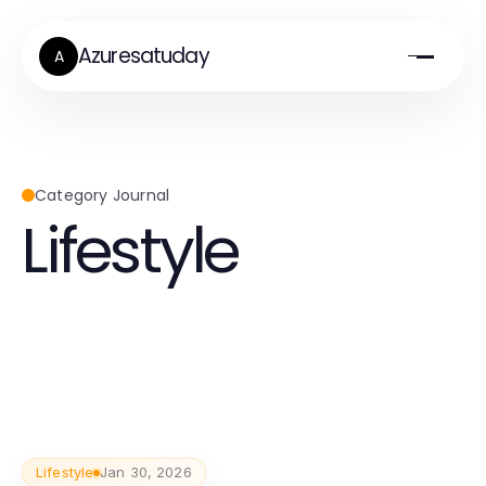
Azuresatuday
A
Category Journal
Lifestyle
Lifestyle
Jan 30, 2026