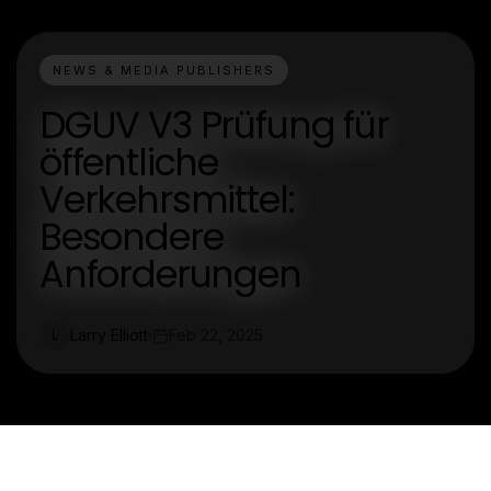
NEWS & MEDIA PUBLISHERS
DGUV V3 Prüfung für
öffentliche
Verkehrsmittel:
Besondere
Anforderungen
Larry Elliott
Feb 22, 2025
L