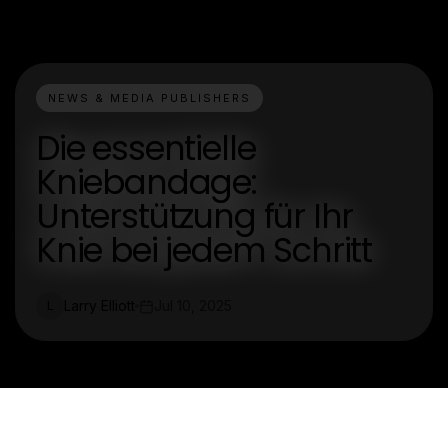
NEWS & MEDIA PUBLISHERS
Die essentielle
Kniebandage:
Unterstützung für Ihr
Knie bei jedem Schritt
Larry Elliott
Jul 10, 2025
L