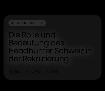
JOBS AND CAREER
Die Rolle und
Bedeutung des
Headhunter Schweiz in
der Rekrutierung
Bianca Gray
Dec 15, 2025
B