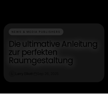
NEWS & MEDIA PUBLISHERS
Die ultimative Anleitung
zur perfekten
Raumgestaltung
Larry Elliott
Sep 26, 2025
L