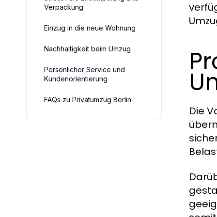
verfü
Verpackung
Umzug
Einzug in die neue Wohnung
Nachhaltigkeit beim Umzug
Pr
Persönlicher Service und
U
Kundenorientierung
FAQs zu Privatumzug Berlin
Die V
übern
siche
Belas
Darüb
gesta
geeig