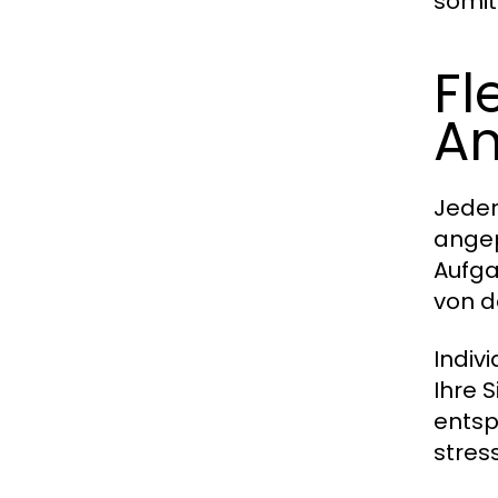
somit
Fl
A
Jeder
angep
Aufga
von de
Indiv
Ihre 
entsp
stres