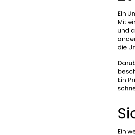
Ein U
Mit e
und a
ander
die U
Darüb
besch
Ein
Pr
schne
Si
Ein w