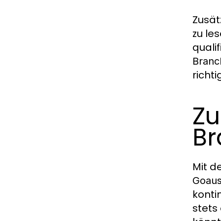
Zusät
zu le
quali
Branc
richt
Zu
B
Mit d
Goaus
konti
stets