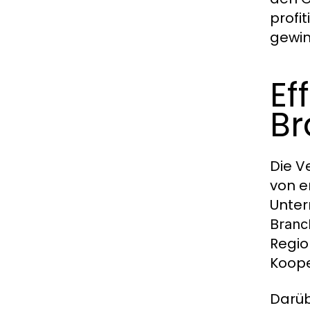
profi
gewin
Ef
B
Die V
von e
Unter
Branc
Regio
Koope
Darüb