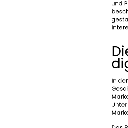
und P
besch
gesta
Inter
Di
di
In de
Gesch
Marke
Unter
Marke
Das
B