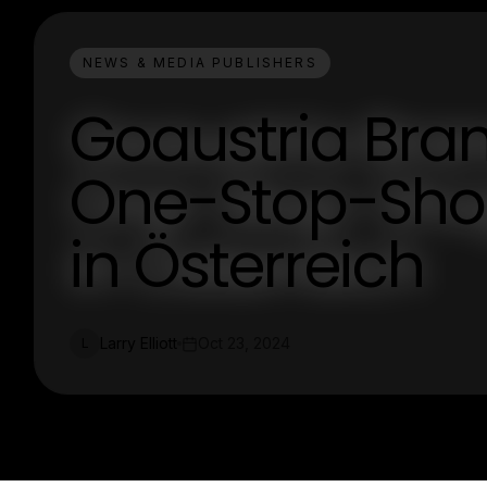
NEWS & MEDIA PUBLISHERS
Goaustria Bra
One-Stop-Sho
in Österreich
Larry Elliott
Oct 23, 2024
L