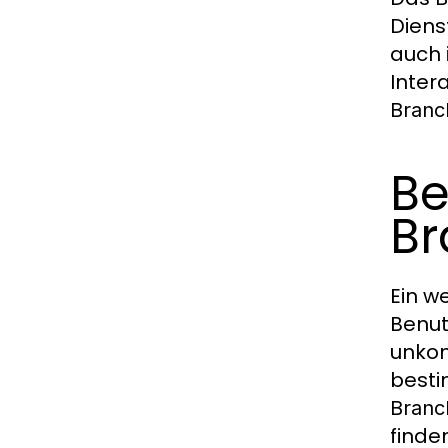
Diens
auch 
Inter
Branc
Be
B
Ein w
Benut
unkom
besti
Branc
finde