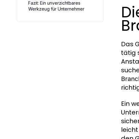
Fazit: Ein unverzichtbares
Di
Werkzeug für Unternehmer
Br
Das
G
tätig 
Ansta
suche
Branc
richt
Ein w
Unter
siche
leicht
den G