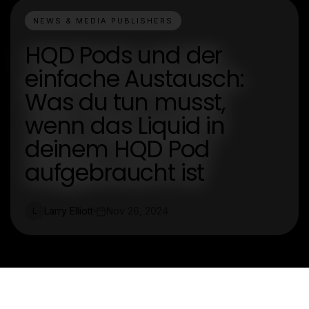
NEWS & MEDIA PUBLISHERS
HQD Pods und der
einfache Austausch:
Was du tun musst,
wenn das Liquid in
deinem HQD Pod
aufgebraucht ist
Larry Elliott
Nov 26, 2024
L