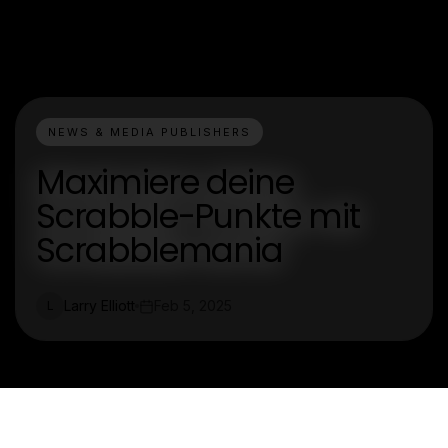
NEWS & MEDIA PUBLISHERS
Maximiere deine
Scrabble-Punkte mit
Scrabblemania
Larry Elliott
Feb 5, 2025
L