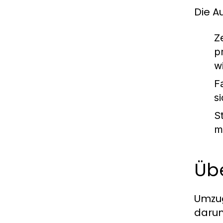
Die A
Z
p
w
F
si
S
m
Übe
Umzug
darun