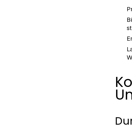
P
B
st
E
L
W
Ko
U
Du