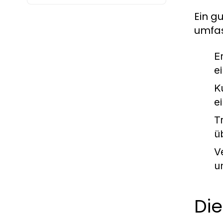
Ein g
umfas
E
e
K
e
T
ü
V
u
Die