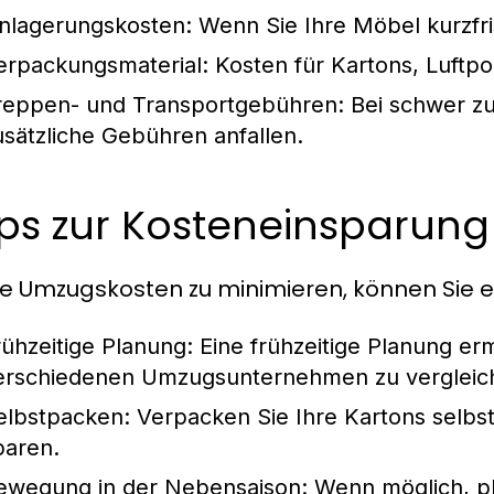
inlagerungskosten:
Wenn Sie Ihre Möbel kurzfri
erpackungsmaterial:
Kosten für Kartons, Luftpol
reppen- und Transportgebühren:
Bei schwer z
usätzliche Gebühren anfallen.
pps zur Kosteneinsparun
e Umzugskosten zu minimieren, können Sie e
rühzeitige Planung:
Eine frühzeitige Planung er
erschiedenen Umzugsunternehmen zu vergleic
elbstpacken:
Verpacken Sie Ihre Kartons selbs
paren.
ewegung in der Nebensaison:
Wenn möglich, pl