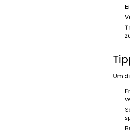
E
V
T
z
Ti
Um di
F
v
S
s
B