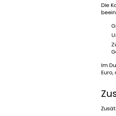
Die K
beein
G
U
Z
G
Im Du
Euro,
Zu
Zusät