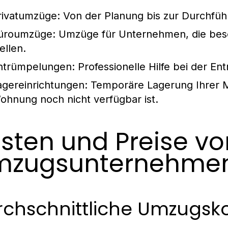
rivatumzüge:
Von der Planung bis zur Durchfüh
üroumzüge:
Umzüge für Unternehmen, die beso
ellen.
ntrümpelungen:
Professionelle Hilfe bei der 
agereinrichtungen:
Temporäre Lagerung Ihrer M
ohnung noch nicht verfügbar ist.
sten und Preise vo
mzugsunternehmen
rchschnittliche Umzugsk