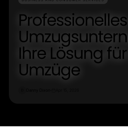
Professionelles
Umzugsuntern
Ihre Lösung für
Umzüge
Danny Dixon
Apr 15, 2026
D