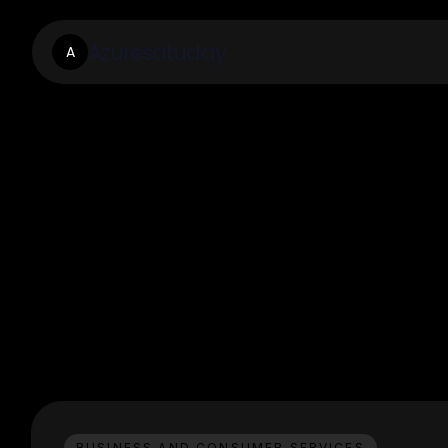
Azuresatuday
A
BUSINESS AND CONSUMER SERVICES