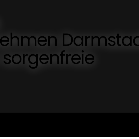
ehmen Darmstad
 sorgenfreie