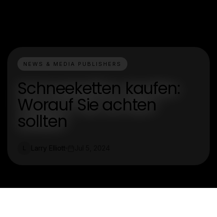
NEWS & MEDIA PUBLISHERS
Schneeketten kaufen:
Worauf Sie achten
sollten
Larry Elliott
Jul 5, 2024
L