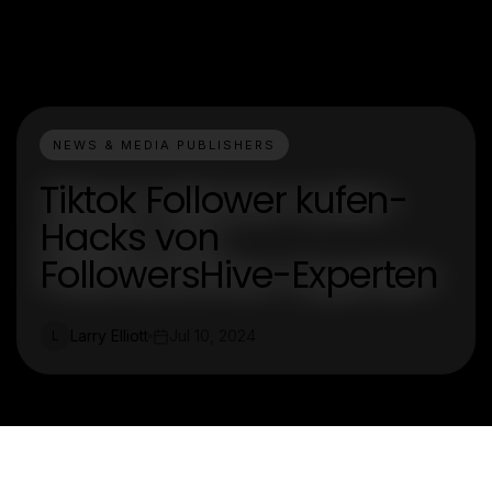
NEWS & MEDIA PUBLISHERS
Tiktok Follower kufen-
Hacks von
FollowersHive-Experten
Larry Elliott
Jul 10, 2024
L