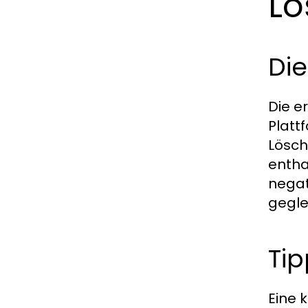
Lö
Die
Die e
Platt
Lösch
entha
negat
gegle
Tip
Eine 