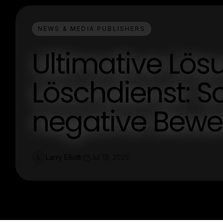
NEWS & MEDIA PUBLISHERS
Ultimative Lös
Löschdienst: S
negative Bewe
Larry Elliott
Jul 13, 2025
L