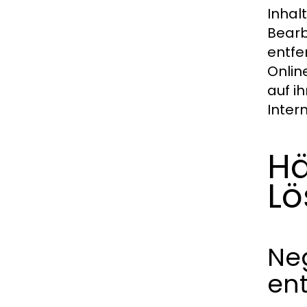
Inhal
Bearb
entfe
Onlin
auf i
Inter
Hä
Lö
Ne
en