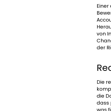
Einer
Bewer
Accou
Herau
von I
Chanc
der R
Re
Die r
kompl
die D
dass 
was f