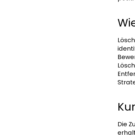
Wie
Lösch
ident
Bewer
Lösch
Entfe
Strat
Ku
Die Z
erhal