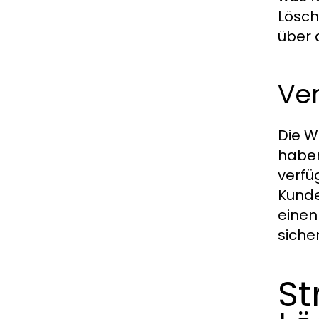
Lösch
über 
Ve
Die W
haben
verfü
Kunde
einen
siche
St