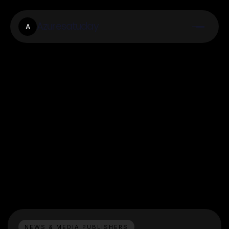
Azuresatuday
A
NEWS & MEDIA PUBLISHERS