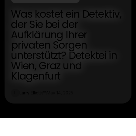
Was kostet ein Detektiv,
der Sie bei der
Aufklärung Ihrer
privaten Sorgen
unterstützt? Detektei in
Wien, Graz und
Klagenfurt
Larry Elliott
May 14, 2025
L