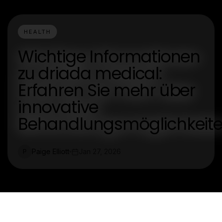
HEALTH
Wichtige Informationen
zu driada medical:
Erfahren Sie mehr über
innovative
Behandlungsmöglichkeit
Paige Elliott
Jan 27, 2026
P