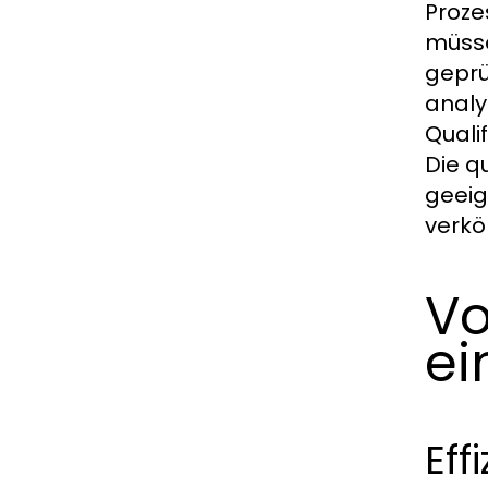
Proze
müsse
geprü
analy
Quali
Die q
geeig
verkö
Vo
ei
Eff