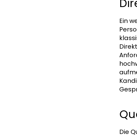
Dir
Ein w
Perso
klass
Direk
Anfor
hochw
aufme
Kandi
Gespr
Qua
Die Q