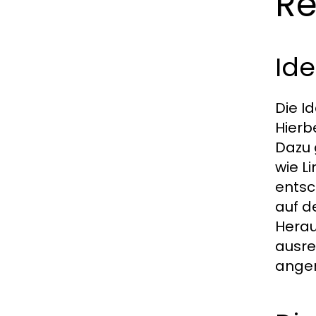
Re
Ide
Die I
Hierb
Dazu 
wie L
entsc
auf d
Herau
ausre
ange