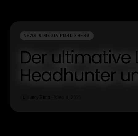
NEWS & MEDIA PUBLISHERS
Der ultimative 
Headhunter und
Larry Elliott
Sep 9, 2025
L