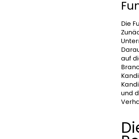
Fu
Die F
Zunäc
Unter
Darau
auf d
Branc
Kandi
Kandi
und d
Verha
Di