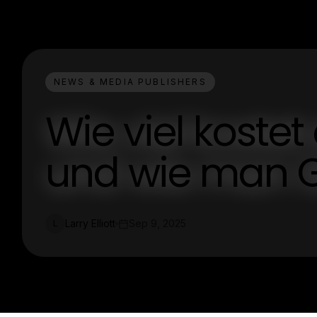
NEWS & MEDIA PUBLISHERS
Wie viel koste
und wie man G
Larry Elliott
Sep 9, 2025
L