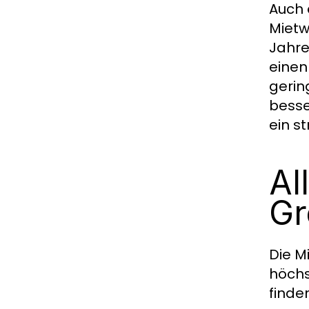
Auch 
Mietw
Jahre
einen
gerin
besse
ein s
Al
Gr
Die M
höchs
finden