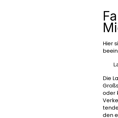
Fa
Mi
Hier 
beein
L
Die L
Großs
oder 
Verke
tende
den e