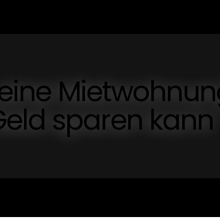
t eine Mietwohnu
eld sparen kann