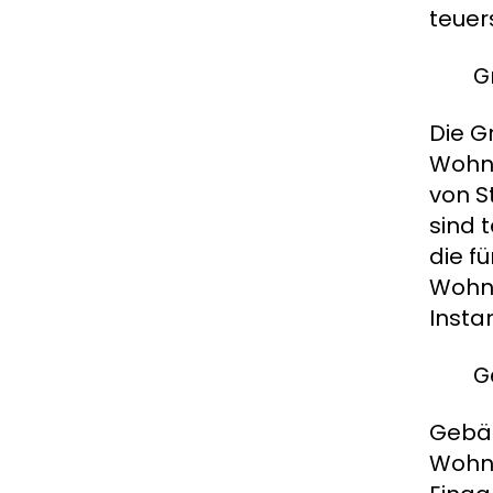
teuer
G
Die G
Wohnu
von S
sind 
die f
Wohnf
Insta
G
Gebäu
Wohng