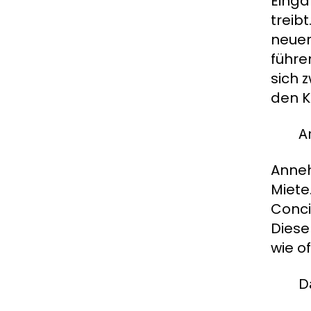
Einga
treib
neuer
führe
sich 
den K
A
Anneh
Miete
Conci
Diese
wie o
D