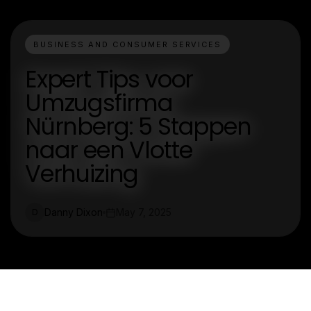
BUSINESS AND CONSUMER SERVICES
Expert Tips voor
Umzugsfirma
Nürnberg: 5 Stappen
naar een Vlotte
Verhuizing
Danny Dixon
May 7, 2025
D