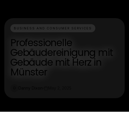
BUSINESS AND CONSUMER SERVICES
Professionelle
Gebäudereinigung mit
Gebäude mit Herz in
Münster
Danny Dixon
May 2, 2025
D